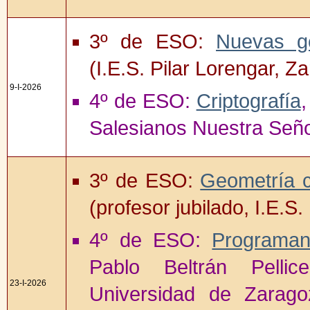
3º de ESO:
Nuevas g
(I.E.S. Pilar Lorengar, Z
9-I-2026
4º de ESO:
Criptografía
,
Salesianos Nuestra Señor
3º de ESO:
Geometría c
(profesor jubilado, I.E.S
4º de ESO:
Programan
Pablo Beltrán Pelli
23-I-2026
Universidad de Zarago