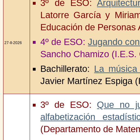
3º de ESO:
Arquitectu
Latorre García y Miria
Educación de Personas 
4º de ESO:
Jugando con
27-II-2026
Sancho Chamizo (I.E.S.
Bachillerato:
La música 
Javier Martínez Espiga (
3º de ESO:
Que no ju
alfabetización estadísti
(Departamento de Matem