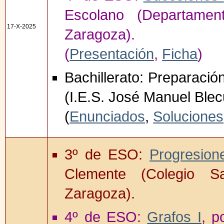
Escolano (Departamen
17-X-2025
Zaragoza).
(
Presentación
,
Ficha
)
Bachillerato: Preparació
(I.E.S. José Manuel Ble
(
Enunciados
,
Soluciones
3º de ESO:
Progresion
Clemente (Colegio S
Zaragoza).
4º de ESO:
Grafos I
, p