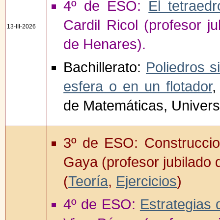
4º de ESO:
El tetraed
Cardil Ricol (profesor j
13-III-2026
de Henares).
Bachillerato:
Poliedros s
esfera o en un flotador
,
de Matemáticas, Univers
3º de ESO: Construccio
Gaya (profesor jubilado 
(
Teoría
,
Ejercicios
)
4º de ESO:
Estrategias 