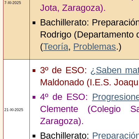
7-XI-2025
Jota, Zaragoza).
Bachillerato: Preparació
Rodrigo (Departamento d
(
Teoría
,
Problemas
.)
3º de ESO:
¿Saben mat
Maldonado (I.E.S. Joaqu
4º de ESO:
Progresione
Clemente (Colegio S
21-XI-2025
Zaragoza).
Bachillerato:
Preparación