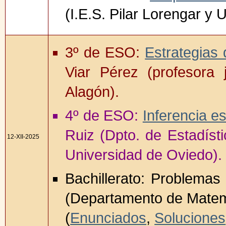
(I.E.S. Pilar Lorengar y
3º de ESO:
Estrategias 
Viar Pérez (profesora 
Alagón).
4º de ESO:
Inferencia es
Ruiz (Dpto. de Estadísti
12-XII-2025
Universidad de Oviedo).
Bachillerato: Problemas 
(Departamento de Matem
(
Enunciados
,
Soluciones