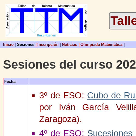
Tall
Inicio
Sesiones
Inscripción
Noticias
Olimpiada Matemática
|
|
|
|
|
Sesiones del curso 20
Fecha
3º de ESO:
Cubo de Rub
por Iván García Velil
Zaragoza).
4º de ESO:
Sucesiones