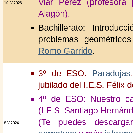
Viar Pérez (profesora 
10-IV-2026
Alagón).
Bachillerato: Introduc
problemas geométricos
Romo Garrido
.
3º de ESO:
Paradojas
jubilado del I.E.S. Félix
4º de ESO: Nuestro ca
(I.E.S. Santiago Hernán
(Te puedes descarg
8-V-2026