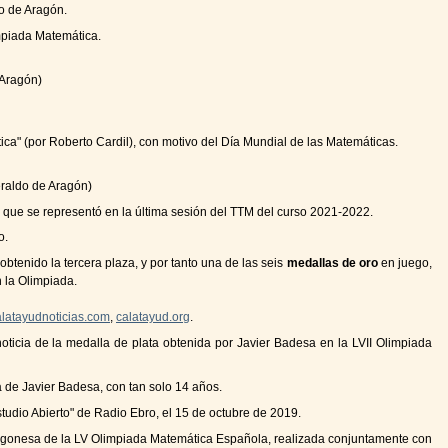
o de Aragón.
mpiada Matemática.
 Aragón)
ica" (por Roberto Cardil), con motivo del Día Mundial de las Matemáticas.
eraldo de Aragón)
o, que se representó en la última sesión del TTM del curso 2021-2022.
o.
btenido la tercera plaza, y por tanto una de las seis
medallas de oro
en juego,
 la Olimpiada.
alatayudnoticias.com
,
calatayud.org
.
oticia de la medalla de plata obtenida por Javier Badesa en la LVII Olimpiada
a de Javier Badesa, con tan solo 14 años.
tudio Abierto" de Radio Ebro, el 15 de octubre de 2019.
aragonesa de la LV Olimpiada Matemática Española, realizada conjuntamente con