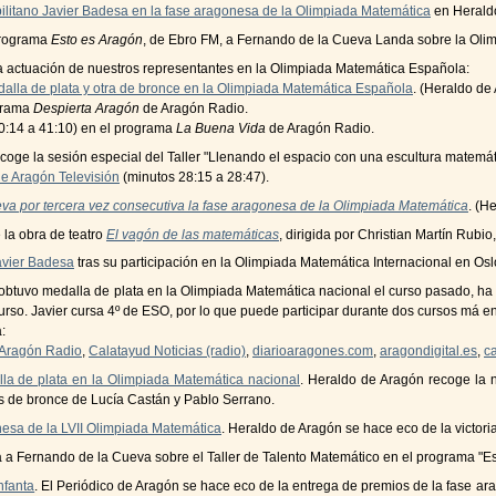
lbilitano Javier Badesa en la fase aragonesa de la Olimpiada Matemática
en Herald
programa
Esto es Aragón
, de Ebro FM, a Fernando de la Cueva Landa sobre la Oli
 actuación de nuestros representantes en la Olimpiada Matemática Española:
lla de plata y otra de bronce en la Olimpiada Matemática Española
. (Heraldo de
ograma
Despierta Aragón
de Aragón Radio.
30:14 a 41:10) en el programa
La Buena Vida
de Aragón Radio.
coge la sesión especial del Taller "Llenando el espacio con una escultura matemát
de Aragón Televisión
(minutos 28:15 a 28:47).
lleva por tercera vez consecutiva la fase aragonesa de la Olimpiada Matemática
. (H
la obra de teatro
El vagón de las matemáticas
, dirigida por Christian Martín Rubi
Javier Badesa
tras su participación en la Olimpiada Matemática Internacional en Osl
a obtuvo medalla de plata en la Olimpiada Matemática nacional el curso pasado, ha o
rso. Javier cursa 4º de ESO, por lo que puede participar durante dos cursos má en
:
Aragón Radio
,
Calatayud Noticias (radio)
,
diarioaragones.com
,
aragondigital.es
,
c
alla de plata en la Olimpiada Matemática nacional
. Heraldo de Aragón recoge la n
s de bronce de Lucía Castán y Pablo Serrano.
onesa de la LVII Olimpiada Matemática
. Heraldo de Aragón se hace eco de la victori
ta a Fernando de la Cueva sobre el Taller de Talento Matemático en el programa "Es
nfanta
. El Periódico de Aragón se hace eco de la entrega de premios de la fase 